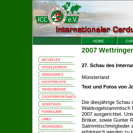
HOME
CHR
2007 Wettringe
AKTUELLES
27. Schau des Interna
VOGELLEXIKON
in We
VEREINSINFO
Münsterland
ZÜCHTERLISTE
Text und Fotos von J
TAUSCHBÖRSE
ZÜCHTERPORTRAITS
Die diesjährige Schau
SONSTIGES
Waldvogelstammtisch 
FORMULARE
2007 ausgerichtet. Unte
Bröker, sowie Gunter R
LINKS
Satmmtischmitglieder a
SPONSOREN
erfolgreich werden zu 