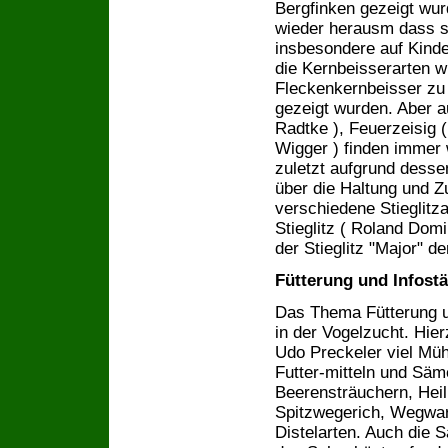
Bergfinken gezeigt wur
wieder herausm dass si
insbesondere auf Kinder
die Kernbeisserarten w
Fleckenkernbeisser zu
gezeigt wurden. Aber au
Radtke ), Feuerzeisig 
Wigger ) finden immer 
zuletzt aufgrund desse
über die Haltung und Zu
verschiedene Stieglitza
Stieglitz ( Roland Domi
der Stieglitz "Major" d
Fütterung und Infost
Das Thema Fütterung un
in der Vogelzucht. Hie
Udo Preckeler viel Mü
Futter-mitteln und Säm
Beerensträuchern, Heil
Spitzwegerich, Wegwar
Distelarten. Auch die